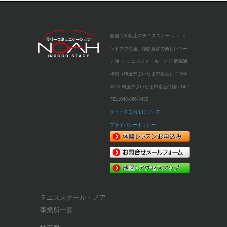
全国に35以上のテニススクール
～ イ
ンドアで快適、経験豊富で楽しいコー
チ陣 ～
テニススクール・ノア 武蔵浦
和校（埼玉県さいたま市南区）
〒336-
0022 埼玉県さいたま市南区白幡5-14-7
TEL:
048-866-3432
サイトのご利用について
プライバシーポリシー
テニススクール・ノア
事業所一覧